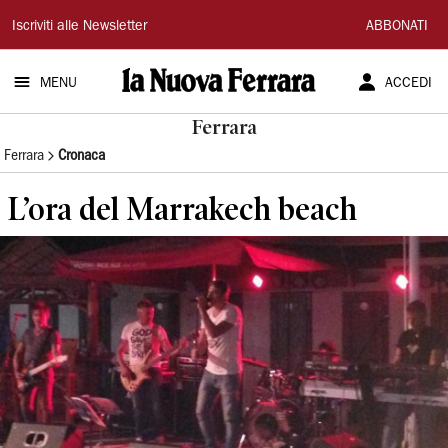
La
Iscriviti alle Newsletter
ABBONATI
Nuova
MENU
ACCEDI
Ferrara
Ferrara
Ferrara
Cronaca
L’ora del Marrakech beach