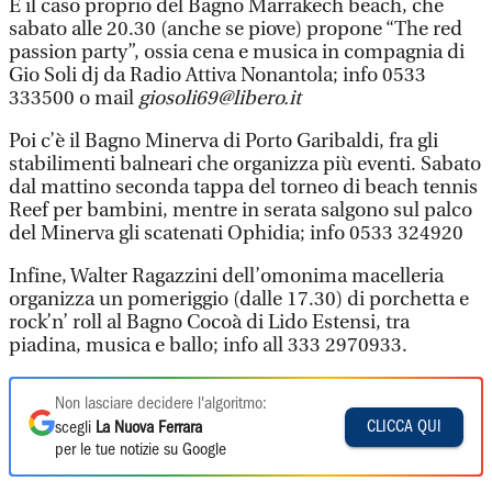
È il caso proprio del Bagno Marrakech beach, che
sabato alle 20.30 (anche se piove) propone “The red
passion party”, ossia cena e musica in compagnia di
Gio Soli dj da Radio Attiva Nonantola; info 0533
333500 o mail
giosoli69@libero.it
Poi c’è il Bagno Minerva di Porto Garibaldi, fra gli
stabilimenti balneari che organizza più eventi. Sabato
dal mattino seconda tappa del torneo di beach tennis
Reef per bambini, mentre in serata salgono sul palco
del Minerva gli scatenati Ophidia; info 0533 324920
Infine, Walter Ragazzini dell’omonima macelleria
organizza un pomeriggio (dalle 17.30) di porchetta e
rock’n’ roll al Bagno Cocoà di Lido Estensi, tra
piadina, musica e ballo; info all 333 2970933.
Non lasciare decidere l'algoritmo:
CLICCA QUI
scegli
La Nuova Ferrara
per le tue notizie su Google