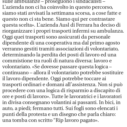
sulle ambulanze – proseguono i sindacalisti –
L’azienda non ci ha coinvolto in questo percorso,
siamo stati avvisati la settimana scorsa, a cose fatte e
questo non ci sta bene. Siamo qui per contrastare
questa scelta». L’azienda Ausl di Ferrara ha deciso di
riorganizzare i propri trasporti infermi su ambulanza.
Oggi quei trasporti sono assicurati da personale
dipendente di una cooperativa ma dal primo agosto
verranno gestiti tramiti associazioni di volontariato,
determinando la perdita dei posti di lavoro ed una
commistione tra ruoli di natura diversa: lavoro e
volontariato. «Se dovesse passare questa logica –
continuano – allora il volontariato potrebbe sostituire
il lavoro dipendente. Oggi potrebbe toccare ai
trasporti ordinari e domani all’assistenza. Non si può
procedere con una logica di risparmio a discapito di
ore e posti di lavoro». Tutte le lavoratrici e i lavoratori
in divisa consegnano volantini ai passanti. In bici, in
auto, a piedi; fermano tutti. Sui fogli sono elencati i
punti della protesta e un disegno che parla chiaro:
una tomba con scritto “Rip lavoro pagato».