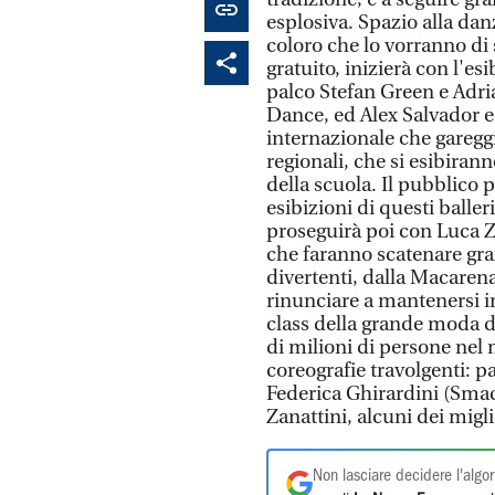
esplosiva. Spazio alla dan
coloro che lo vorranno di 
gratuito, inizierà con l'e
palco Stefan Green e Adr
Dance, ed Alex Salvador e 
internazionale che gareggi
regionali, che si esibiranno
della scuola. Il pubblico p
esibizioni di questi baller
proseguirà poi con Luca Za
che faranno scatenare gran
divertenti, dalla Macarena
rinunciare a mantenersi i
class della grande moda
di milioni di persone nel 
coreografie travolgenti: 
Federica Ghirardini (Smac
Zanattini, alcuni dei miglio
Non lasciare decidere l'algor