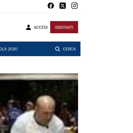
ACCEDI
ABBONATI
OLA 2030
CERCA