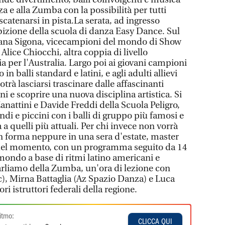
za e alla Zumba con la possibilità per tutti
scatenarsi in pista.La serata, ad ingresso
sibizione della scuola di danza Easy Dance. Sul
iana Sigona, vicecampioni del mondo di Show
Alice Chiocchi, altra coppia di livello
a per l'Australia. Largo poi ai giovani campioni
 in balli standard e latini, e agli adulti allievi
otrà lasciarsi trascinare dalle affascinanti
ini e scoprire una nuova disciplina artistica. Si
nattini e Davide Freddi della Scuola Peligro,
di e piccini con i balli di gruppo più famosi e
 a quelli più attuali. Per chi invece non vorrà
n forma neppure in una sera d'estate, master
 del momento, con un programma seguito da 14
mondo a base di ritmi latino americani e
parliamo della Zumba, un'ora di lezione con
), Mirna Battaglia (Az Spazio Danza) e Luca
ri istruttori federali della regione.
itmo:
CLICCA QUI