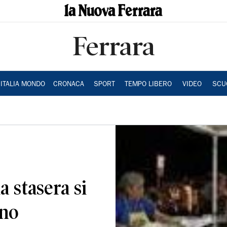
Ferrara
ITALIA MONDO
CRONACA
SPORT
TEMPO LIBERO
VIDEO
SCU
 stasera si
ano