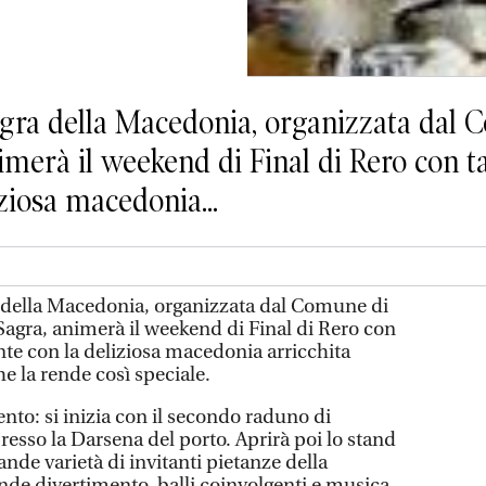
ra della Macedonia, organizzata dal C
merà il weekend di Final di Rero con ta
ziosa macedonia...
della Macedonia, organizzata dal Comune di
Sagra, animerà il weekend di Final di Rero con
nte con la deliziosa macedonia arricchita
he la rende così speciale.
ento: si inizia con il secondo raduno di
esso la Darsena del porto. Aprirà poi lo stand
de varietà di invitanti pietanze della
ande divertimento, balli coinvolgenti e musica