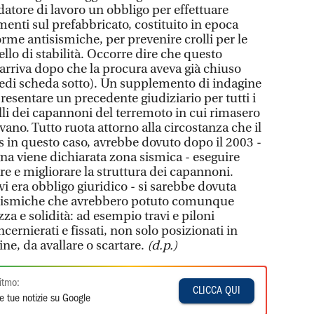
 datore di lavoro un obbligo per effettuare
nti sul prefabbricato, costituito in epoca
rme antisismiche, per prevenire crolli per le
ello di stabilità. Occorre dire che questo
rriva dopo che la procura aveva già chiuso
vedi scheda sotto). Un supplemento di indagine
esentare un precedente giudiziario per tutti i
olli dei capannoni del terremoto in cui rimasero
vano. Tutto ruota attorno alla circostanza che il
s in questo caso, avrebbe dovuto dopo il 2003 -
a viene dichiarata zona sismica - eseguire
 e migliorare la struttura dei capannoni.
i era obbligo giuridico - si sarebbe dovuta
isismiche che avrebbero potuto comunque
za e solidità: ad esempio travi e piloni
cernierati e fissati, non solo posizionati in
ine, da avallare o scartare.
(d.p.)
itmo:
CLICCA QUI
e tue notizie su Google