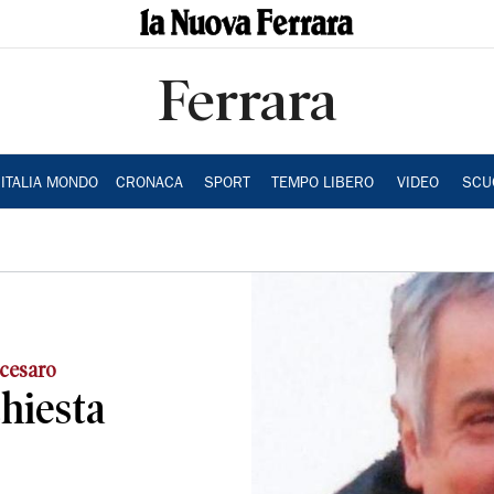
Ferrara
ITALIA MONDO
CRONACA
SPORT
TEMPO LIBERO
VIDEO
SCU
 cesaro
chiesta