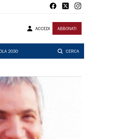
ACCEDI
ABBONATI
OLA 2030
CERCA