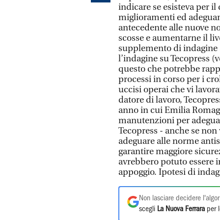
indicare se esisteva per il
miglioramenti ed adeguame
antecedente alle nuove no
scosse e aumentarne il liv
supplemento di indagine a
l’indagine su Tecopress (
questo che potrebbe rappr
processi in corso per i cr
uccisi operai che vi lavora
datore di lavoro, Tecopres
anno in cui Emilia Romagn
manutenzioni per adeguare
Tecopress - anche se non v
adeguare alle norme ant
garantire maggiore sicurez
avrebbero potuto essere in
appoggio. Ipotesi di indag
Non lasciare decidere l'algor
scegli
La Nuova Ferrara
per l