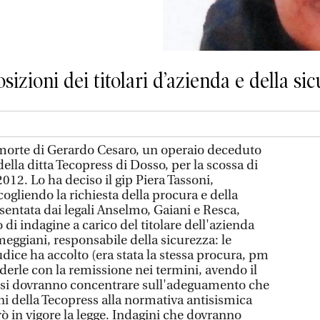
sizioni dei titolari d’azienda e della si
a morte di Gerardo Cesaro, un operaio deceduto
ella ditta Tecopress di Dosso, per la scossa di
12. Lo ha deciso il gip Piera Tassoni,
cogliendo la richiesta della procura e della
sentata dai legali Anselmo, Gaiani e Resca,
i indagine a carico del titolare dell'azienda
ggiani, responsabile della sicurezza: le
iudice ha accolto (era stata la stessa procura, pm
derle con la remissione nei termini, avendo il
) si dovranno concentrare sull'adeguamento che
i della Tecopress alla normativa antisismica
ò in vigore la legge. Indagini che dovranno