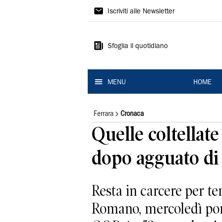
La
Iscriviti alle Newsletter
Nuova
Ferrara
Sfoglia il quotidiano
MENU
HOME
Ferrara
Cronaca
Quelle coltellat
dopo agguato d
Resta in carcere per te
Romano, mercoledì pomer