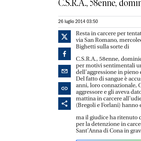
C.S.R.A., 58enne, domini
26 luglio 2014 03:50
Resta in carcere per tenta
via San Romano, mercoledì
Bighetti sulla sorte di
C.S.R.A., 58enne, dominic
per motivi sentimentali un
dell’aggressione in pieno 
Del fatto di sangue è acc
anni, loro connazionale, 
aggressore e gli aveva dat
mattina in carcere all’udi
(Bregoli e Forlani) hanno e
ma il giudice ha ritenuto
per la detenzione in carce
Sant’Anna di Cona in gravi