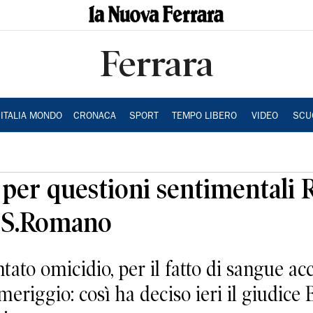
Ferrara
ITALIA MONDO
CRONACA
SPORT
TEMPO LIBERO
VIDEO
SCU
e per questioni sentimentali 
i S.Romano
ntato omicidio, per il fatto di sangue ac
iggio: così ha deciso ieri il giudice Bi