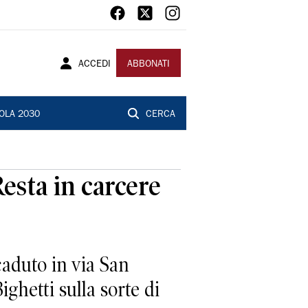
ACCEDI
ABBONATI
OLA 2030
CERCA
Resta in carcere
caduto in via San
ghetti sulla sorte di