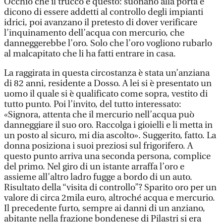
Occhio che il trucco è questo: suonano alla porta e
dicono di essere addetti al controllo degli impianti
idrici, poi avanzano il pretesto di dover verificare
l’inquinamento dell’acqua con mercurio, che
danneggerebbe l’oro. Solo che l’oro vogliono rubarlo
al malcapitato che li ha fatti entrare in casa.
La raggirata in questa circostanza è stata un’anziana
di 82 anni, residente a Dosso. A lei si è presentato un
uomo il quale si è qualificato come sopra, vestito di
tutto punto. Poi l’invito, del tutto interessato:
«Signora, attenta che il mercurio nell’acqua può
danneggiare il suo oro. Raccolga i gioielli e li metta in
un posto al sicuro, mi dia ascolto». Suggerito, fatto. La
donna posiziona i suoi preziosi sul frigorifero. A
questo punto arriva una seconda persona, complice
del primo. Nel giro di un istante arraffa l’oro e
assieme all’altro ladro fugge a bordo di un auto.
Risultato della “visita di controllo”? Sparito oro per un
valore di circa 2mila euro, altroché acqua e mercurio.
Il precedente furto, sempre ai danni di un anziano,
abitante nella frazione bondenese di Pilastri si era