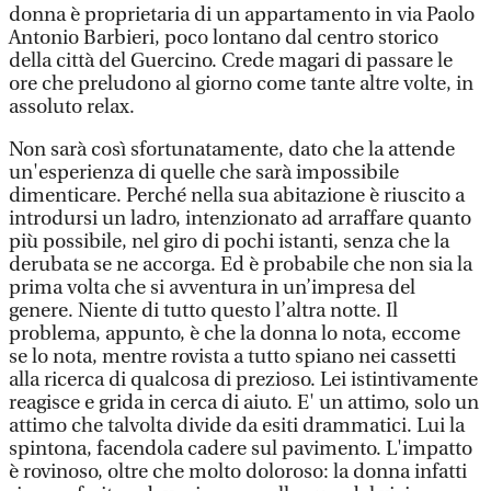
donna è proprietaria di un appartamento in via Paolo
Antonio Barbieri, poco lontano dal centro storico
della città del Guercino. Crede magari di passare le
ore che preludono al giorno come tante altre volte, in
assoluto relax.
Non sarà così sfortunatamente, dato che la attende
un'esperienza di quelle che sarà impossibile
dimenticare. Perché nella sua abitazione è riuscito a
introdursi un ladro, intenzionato ad arraffare quanto
più possibile, nel giro di pochi istanti, senza che la
derubata se ne accorga. Ed è probabile che non sia la
prima volta che si avventura in un’impresa del
genere. Niente di tutto questo l’altra notte. Il
problema, appunto, è che la donna lo nota, eccome
se lo nota, mentre rovista a tutto spiano nei cassetti
alla ricerca di qualcosa di prezioso. Lei istintivamente
reagisce e grida in cerca di aiuto. E' un attimo, solo un
attimo che talvolta divide da esiti drammatici. Lui la
spintona, facendola cadere sul pavimento. L'impatto
è rovinoso, oltre che molto doloroso: la donna infatti