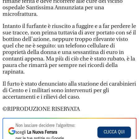
rimane ferita e deve ricorrere alle cure del vicino
ospedale Santissima Annunziata per una
microfrattura.
Intanto il furfante è riuscito a fuggire e a far perdere le
sue tracce, non prima tuttavia di aver portato con sé il
bottino dell'azione, neppure troppo rilevante visto
quel che ne è seguito: un telefono cellulare di
proprietà della donna e una sessantina di euro in
contanti appena. Ma più di ciò che è stato rubato, è la
paura che rimarrà per sempre nei ricordi della
rapinata.
Il furto è stato denunciato alla stazione dei carabinieri
di Cento e i militari sono intervenuti per gli
accertamenti e i rilievi del caso.
©RIPRODUZIONE RISERVATA
Non lasciare decidere l'algoritmo:
CLICCA QUI
scegli
La Nuova Ferrara
per le tue notizie su Google