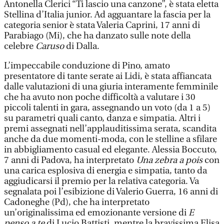
Antonella Clerici “Ti lascio una canzone”, è stata eletta
Stellina d’Italia junior. Ad agguantare la fascia per la
categoria senior è stata Valeria Caprini, 17 anni di
Parabiago (Mi), che ha danzato sulle note della
celebre
Caruso
di Dalla.
L’impeccabile conduzione di Pino, amato
presentatore di tante serate ai Lidi, è stata affiancata
dalle valutazioni di una giuria interamente femminile
che ha avuto non poche difficoltà a valutare i 30
piccoli talenti in gara, assegnando un voto (da 1 a 5)
su parametri quali canto, danza e simpatia. Altri i
premi assegnati nell’applauditissima serata, scandita
anche da due momenti-moda, con le stelline a sfilare
in abbigliamento casual ed elegante. Alessia Boccuto,
7 anni di Padova, ha interpretato
Una zebra a pois
con
una carica esplosiva di energia e simpatia, tanto da
aggiudicarsi il premio per la relativa categoria. Va
segnalata poi l’esibizione di Valerio Guerra, 16 anni di
Cadoneghe (Pd), che ha interpretato
un’originalissima ed emozionante versione di
E
penso a te
di Lucio Battisti, mentre la bravissima Elisa