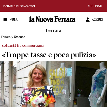
La
Iscriviti alle Newsletter
ABBONATI
Nuova
MENU
ACCEDI
Ferrara
Ferrara
Ferrara
Cronaca
solidarità fra commercianti
«Troppe tasse e poca pulizia»