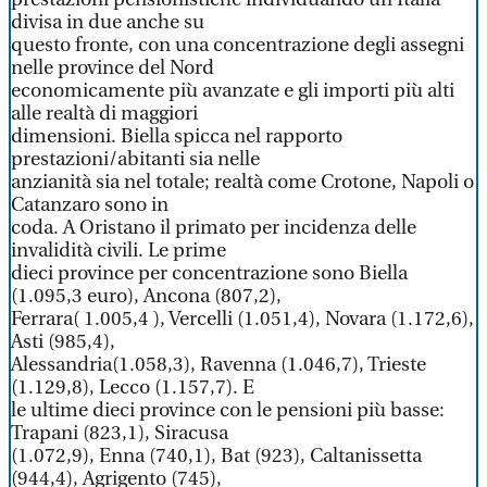
divisa in due anche su
questo fronte, con una concentrazione degli assegni
nelle province del Nord
economicamente più avanzate e gli importi più alti
alle realtà di maggiori
dimensioni. Biella spicca nel rapporto
prestazioni/abitanti sia nelle
anzianità sia nel totale; realtà come Crotone, Napoli o
Catanzaro sono in
coda. A Oristano il primato per incidenza delle
invalidità civili. Le prime
dieci province per concentrazione sono Biella
(1.095,3 euro), Ancona (807,2),
Ferrara( 1.005,4 ), Vercelli (1.051,4), Novara (1.172,6),
Asti (985,4),
Alessandria(1.058,3), Ravenna (1.046,7), Trieste
(1.129,8), Lecco (1.157,7). E
le ultime dieci province con le pensioni più basse:
Trapani (823,1), Siracusa
(1.072,9), Enna (740,1), Bat (923), Caltanissetta
(944,4), Agrigento (745),