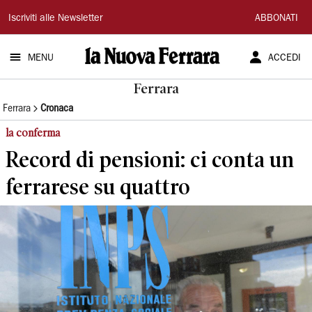
La
Iscriviti alle Newsletter
ABBONATI
Nuova
MENU
ACCEDI
Ferrara
Ferrara
Ferrara
Cronaca
la conferma
Record di pensioni: ci conta un
ferrarese su quattro