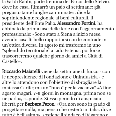
la Val di Rabbi, parte trentina del Parco dello Stelvio,
dove ho casa. Rimarrò un paio di settimane: già
pregusto tante lunghe camminate», dice la
soprintendente regionale ai beni culturali. Il
presidente dell’Ente Palio,
Alessandro Fortini
, ha
abbinato la prima fase delle ferie con l’aggiornamento
professionale: «Sono stato a Siena a inizio mese,
avendo casa lì: bello rapportarsi con le contrade in
un’ottica diversa. In agosto mi trasformo in uno
“splendido territoriale” a Lido Estensi, poi forse
trascorreremo qualche giorno da amici a Città di
Castello».
Riccardo Maiarelli
viene da settimane di fuoco - con
le neopresidenze di Fondazione e Unindustria - e
altre lo attendono con l’obiettivo di sbrogliare la
matassa Carife; ma un “buco” per la vacanza? «A fine
agosto magari, 7-8 giorni in montagna, prima non se
ne parla», risponde. Stesso periodo di auspicata
libertà per
Barbara Paron
: «Ora non sono in grado di
progettare nulla, ma penso che resterò in Italia, dove
tutto è bellissimo», sostiene il sindaco di Vigarano e