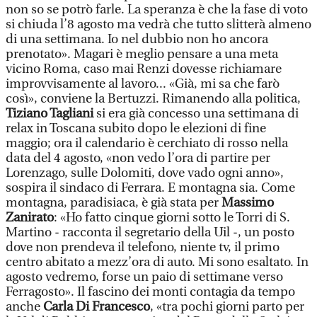
non so se potrò farle. La speranza è che la fase di voto
si chiuda l’8 agosto ma vedrà che tutto slitterà almeno
di una settimana. Io nel dubbio non ho ancora
prenotato». Magari è meglio pensare a una meta
vicino Roma, caso mai Renzi dovesse richiamare
improvvisamente al lavoro... «Già, mi sa che farò
così», conviene la Bertuzzi. Rimanendo alla politica,
Tiziano Tagliani
si era già concesso una settimana di
relax in Toscana subito dopo le elezioni di fine
maggio; ora il calendario è cerchiato di rosso nella
data del 4 agosto, «non vedo l’ora di partire per
Lorenzago, sulle Dolomiti, dove vado ogni anno»,
sospira il sindaco di Ferrara. E montagna sia. Come
montagna, paradisiaca, è già stata per
Massimo
Zanirato
: «Ho fatto cinque giorni sotto le Torri di S.
Martino - racconta il segretario della Uil -, un posto
dove non prendeva il telefono, niente tv, il primo
centro abitato a mezz’ora di auto. Mi sono esaltato. In
agosto vedremo, forse un paio di settimane verso
Ferragosto». Il fascino dei monti contagia da tempo
anche
Carla Di Francesco
, «tra pochi giorni parto per