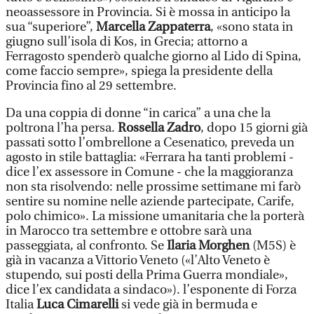
neoassessore in Provincia. Si è mossa in anticipo la
sua “superiore”,
Marcella Zappaterra
, «sono stata in
giugno sull’isola di Kos, in Grecia; attorno a
Ferragosto spenderò qualche giorno al Lido di Spina,
come faccio sempre», spiega la presidente della
Provincia fino al 29 settembre.
Da una coppia di donne “in carica” a una che la
poltrona l’ha persa.
Rossella Zadro
, dopo 15 giorni già
passati sotto l’ombrellone a Cesenatico, preveda un
agosto in stile battaglia: «Ferrara ha tanti problemi -
dice l’ex assessore in Comune - che la maggioranza
non sta risolvendo: nelle prossime settimane mi farò
sentire su nomine nelle aziende partecipate, Carife,
polo chimico». La missione umanitaria che la porterà
in Marocco tra settembre e ottobre sarà una
passeggiata, al confronto. Se
Ilaria Morghen
(M5S) è
già in vacanza a Vittorio Veneto («l’Alto Veneto è
stupendo, sui posti della Prima Guerra mondiale»,
dice l’ex candidata a sindaco»). l’esponente di Forza
Italia
Luca Cimarelli
si vede già in bermuda e