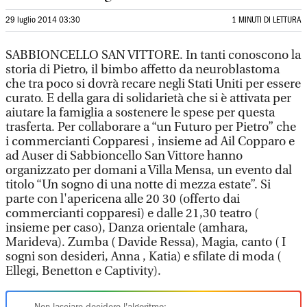
29 luglio 2014 03:30
1 MINUTI DI LETTURA
SABBIONCELLO SAN VITTORE. In tanti conoscono la
storia di Pietro, il bimbo affetto da neuroblastoma
che tra poco si dovrà recare negli Stati Uniti per essere
curato. E della gara di solidarietà che si è attivata per
aiutare la famiglia a sostenere le spese per questa
trasferta. Per collaborare a “un Futuro per Pietro” che
i commercianti Copparesi , insieme ad Ail Copparo e
ad Auser di Sabbioncello San Vittore hanno
organizzato per domani a Villa Mensa, un evento dal
titolo “Un sogno di una notte di mezza estate”. Si
parte con l'apericena alle 20 30 (offerto dai
commercianti copparesi) e dalle 21,30 teatro (
insieme per caso), Danza orientale (amhara,
Marideva). Zumba ( Davide Ressa), Magia, canto ( I
sogni son desideri, Anna , Katia) e sfilate di moda (
Ellegi, Benetton e Captivity).