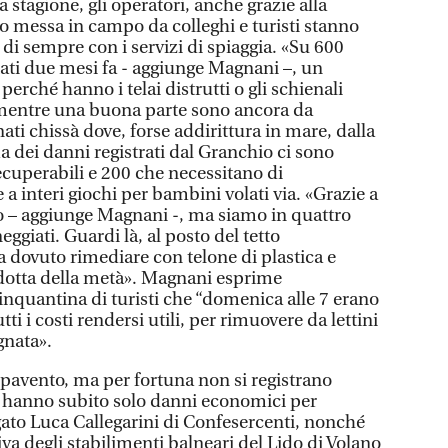
 stagione, gli operatori, anche grazie alla
to messa in campo da colleghi e turisti stanno
di sempre con i servizi di spiaggia. «Su 600
tati due mesi fa - aggiunge Magnani –, un
erché hanno i telai distrutti o gli schienali
entre una buona parte sono ancora da
ati chissà dove, forse addirittura in mare, dalla
a dei danni registrati dal Granchio ci sono
cuperabili e 200 che necessitano di
e a interi giochi per bambini volati via. «Grazie a
no – aggiunge Magnani -, ma siamo in quattro
giati. Guardi là, al posto del tetto
a dovuto rimediare con telone di plastica e
ridotta della metà». Magnani esprime
inquantina di turisti che “domenica alle 7 erano
tti i costi rendersi utili, per rimuovere da lettini
gnata».
spavento, ma per fortuna non si registrano
i hanno subito solo danni economici per
gato Luca Callegarini di Confesercenti, nonché
va degli stabilimenti balneari del Lido di Volano