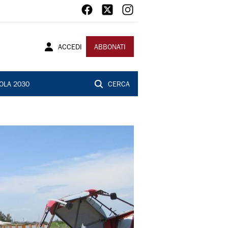
ACCEDI
ABBONATI
OLA 2030
CERCA