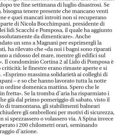
dopo tre fine settimana di luglio disastrosi. Se
o, bisogna tenere presente che mancano venti
gione e quei mancati introiti non si recuperano
 parte di Nicola Bocchimpani, presidente di
ei lidi Scacchi e Pomposa, il quale ha aggiunto
 assolutamente da dimenticare». Anche
dato un sms a Magnani per esprimergli la
ati, ha rilevato che «da noi i bagni sono riparati
no a ridosso del mare, mentre gli edifici sul
ti». Il condominio Cortina 2 al Lido di Pomposa è
 criticità: le finestre erano rimaste aperte e si
le. «Esprimo massima solidarietà ai colleghi di
ani – e so che hanno lavorato tutta la notte
a in ordine domenica mattina. Spero che le
n fretta». Se la tromba d’aria ha risparmiato i
che già dal primo pomeriggio di sabato, visto il
do di tramontana, gli stabilimenti balneari
chiudere gli ombrelloni per motivi di sicurezza,
on si spezzassero o volassero via. A Spina invece
uperato i 200 chilometri orari, seminando
 raggio d’azione.