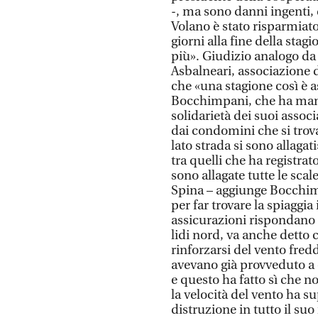
-, ma sono danni ingenti, 
Volano è stato risparmiat
giorni alla fine della sta
più». Giudizio analogo da
Asbalneari, associazione d
che «una stagione così è
Bocchimpani, che ha man
solidarietà dei suoi associ
dai condomini che si trova
lato strada si sono allaga
tra quelli che ha registrato
sono allagate tutte le sca
Spina – aggiunge Bocchimp
per far trovare la spiaggi
assicurazioni rispondano i
lidi nord, va anche detto 
rinforzarsi del vento fred
avevano già provveduto a 
e questo ha fatto sì che n
la velocità del vento ha s
distruzione in tutto il suo