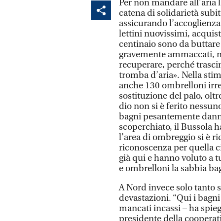
Per non mandare all’aria la
catena di solidarietà subi
assicurando l’accoglienza 
lettini nuovissimi, acquis
centinaio sono da buttare p
gravemente ammaccati, m
recuperare, perché trascin
tromba d’aria». Nella stim
anche 130 ombrelloni irre
sostituzione del palo, oltr
dio non si è ferito nessu
bagni pesantemente danneg
scoperchiato, il Bussola h
l’area di ombreggio si è 
riconoscenza per quella c
già qui e hanno voluto a tu
e ombrelloni la sabbia ba
A Nord invece solo tanto 
devastazioni. “Qui i bagn
mancati incassi – ha spie
presidente della cooperati