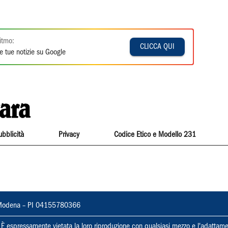
itmo:
CLICCA QUI
e tue notizie su Google
ubblicità
Privacy
Codice Etico e Modello 231
22, Modena – PI 04155780366
ti. È espressamente vietata la loro riproduzione con qualsiasi mezzo e l'adattame