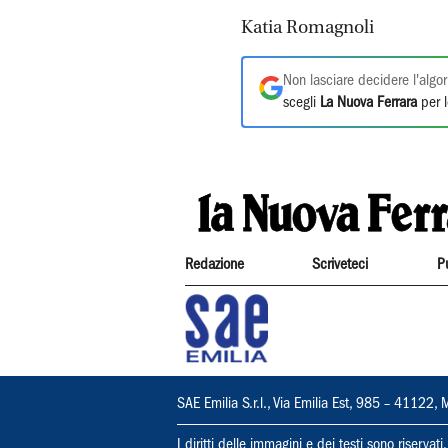
Katia Romagnoli
Non lasciare decidere l'algor
scegli
La Nuova Ferrara
per l
Redazione
Scriveteci
P
SAE Emilia S.r.l., Via Emilia Est, 985 – 411
I diritti delle immagini e dei testi sono riserva