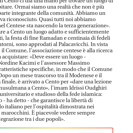
i Cento ci dia una mano per trovare un luogo di
pitare. Ormai siamo una realtà che non è più
parte integrante della comunità. Abbiamo un
 va riconosciuto. Quasi tutti noi abbiamo
el Centese sta nascendo la terza generazione».
vare a Cento un luogo adatto e sufficientemente
i, la festa di fine Ramadan e centinaia di fedeli
torni, sono approdati al Palacavicchi. In vista
il Comune, l'associazione centese è alla ricerca
 acquistare: «Deve essere un luogo -
o Nordine Kacimi e l'assessore Massimo
ratteristiche specifiche, in modo che il Comune
Dopo un mese trascorso tra il Modenese e il
a finale, è arrivato a Cento per «dare una lezione
 musulmana a Cento», l'imam Idrissi Oudghiri
universitario e studioso della fede islamica:
o - ha detto - che garantisce la libertà di
lo italiano per l'ospitalità dimostrata nei
i marocchini. È piacevole vedere sempre
egrazione tra i due popoli».