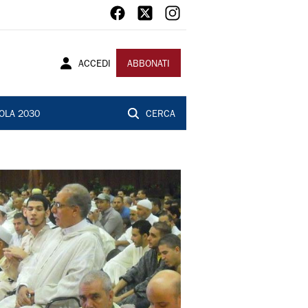
ACCEDI
ABBONATI
OLA 2030
CERCA