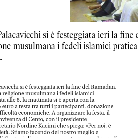
acavicchi si è festeggiata ieri la fin
one musulmana i fedeli islamici pratican
.
icchi si è festeggiata ieri la fine del Ramadan,
 religione musulmana i fedeli islamici
ta alle 8, la mattinata si è aperta con la
6 euro a testa tra tutti i partecipanti, donazione
fficoltà economiche. A organizzare la festa, il
nvivenza di Cento, con il presidente
retario Nordine Kacimi che spiega: «Per noi, è
rietà. Stiamo facendo del nostro meglio e