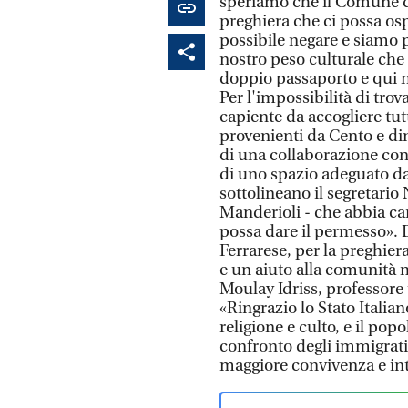
speriamo che il Comune d
preghiera che ci possa os
possibile negare e siamo 
nostro peso culturale che
doppio passaporto e qui n
Per l'impossibilità di tro
capiente da accogliere tutt
provenienti da Cento e din
di una collaborazione con 
di uno spazio adeguato da
sottolineano il segretari
Manderioli - che abbia ca
possa dare il permesso». 
Ferrarese, per la preghier
e un aiuto alla comunità
Moulay Idriss, professore 
«Ringrazio lo Stato Italian
religione e culto, e il popo
confronto degli immigrat
maggiore convivenza e int