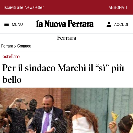
La
Iscriviti alle Newsletter
ABBONATI
Nuova
MENU
ACCEDI
Ferrara
Ferrara
Ferrara
Cronaca
ostellato
Per il sindaco Marchi il “sì” più
bello