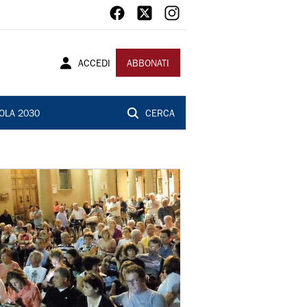
ACCEDI
ABBONATI
OLA 2030
CERCA