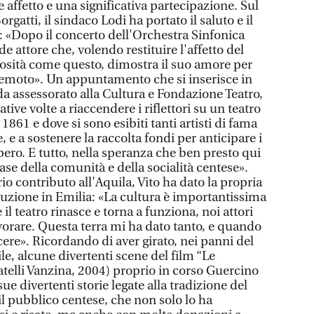
e affetto e una significativa partecipazione. Sul
orgatti, il sindaco Lodi ha portato il saluto e il
: «Dopo il concerto dell'Orchestra Sinfonica
e attore che, volendo restituire l'affetto del
rosità come questo, dimostra il suo amore per
erremoto». Un appuntamento che si inserisce in
da assessorato alla Cultura e Fondazione Teatro,
ative volte a riaccendere i riflettori su un teatro
1861 e dove si sono esibiti tanti artisti di fama
 e a sostenere la raccolta fondi per anticipare i
upero. E tutto, nella speranza che ben presto qui
base della comunità e della socialità centese».
io contributo all'Aquila, Vito ha dato la propria
truzione in Emilia: «La cultura è importantissima
e il teatro rinasce e torna a funziona, noi attori
orare. Questa terra mi ha dato tanto, e quando
cere». Ricordando di aver girato, nei panni del
ile, alcune divertenti scene del film “Le
fratelli Vanzina, 2004) proprio in corso Guercino
e sue divertenti storie legate alla tradizione del
 il pubblico centese, che non solo lo ha