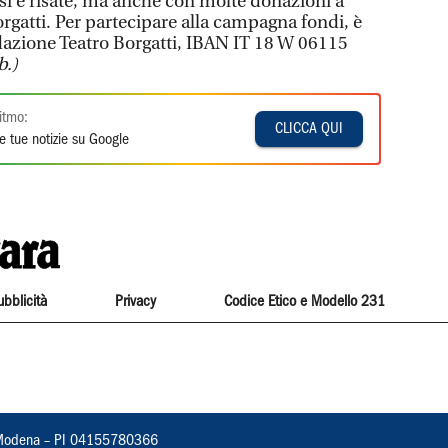
i e risate, ma anche con molte donazioni a
rgatti. Per partecipare alla campagna fondi, è
dazione Teatro Borgatti, IBAN IT 18 W 06115
b.)
itmo:
CLICCA QUI
e tue notizie su Google
ubblicità
Privacy
Codice Etico e Modello 231
22, Modena – PI 04155780366