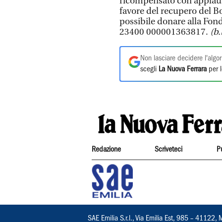
ricompensato con applaus
favore del recupero del Bo
possibile donare alla Fon
23400 000001363817.
(b.
Non lasciare decidere l'algor
scegli
La Nuova Ferrara
per l
Redazione
Scriveteci
P
SAE Emilia S.r.l., Via Emilia Est, 985 – 411