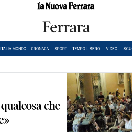
Ferrara
ITALIA MONDO
CRONACA
SPORT
TEMPO LIBERO
VIDEO
SCU
 qualcosa che
e»