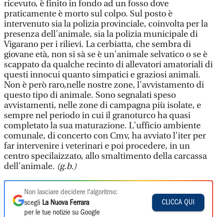
ricevuto, è finito in fondo ad un fosso dove
praticamente è morto sul colpo. Sul posto è
intervenuto sia la polizia provinciale, coinvolta per la
presenza dell'animale, sia la polizia municipale di
Vigarano per i rilievi. La cerbiatta, che sembra di
giovane età, non si sà se è un'animale selvatico o se è
scappato da qualche recinto di allevatori amatoriali di
questi innocui quanto simpatici e graziosi animali.
Non è però raro,nelle nostre zone, l'avvistamento di
questo tipo di animale. Sono segnalati speso
avvistamenti, nelle zone di campagna più isolate, e
sempre nel periodo in cui il granoturco ha quasi
completato la sua maturazione. L'ufficio ambiente
comunale, di concerto con Cmv, ha avviato l'iter per
far intervenire i veterinari e poi procedere, in un
centro specilaizzato, allo smaltimento della carcassa
dell'animale.
(g.b.)
Non lasciare decidere l'algoritmo:
CLICCA QUI
scegli
La Nuova Ferrara
per le tue notizie su Google