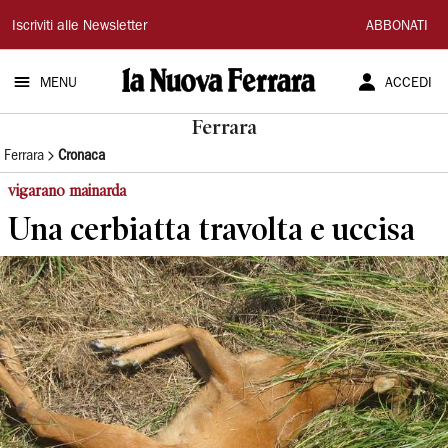
La
Iscriviti alle Newsletter
ABBONATI
Nuova
MENU
ACCEDI
Ferrara
Ferrara
Ferrara
Cronaca
vigarano mainarda
Una cerbiatta travolta e uccisa