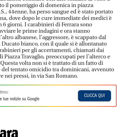
o il pomeriggio di domenica in piazza
 B.S., 44enne, ha perso sangue ed è stato portato
ona, dove dopo le cure immediate dei medici è
n 6 giorni. I carabinieri di Ferrara sono
avviare le prime indagini e ora stanno
’altro albanese, l’aggressore, è scappato dal
i Ducato bianco, con il quale si è allontanato
rabinieri per gli accertamenti, chiamati dai
i Piazza Travaglio, preoccupati per l’alterco e
Questa volta non si è trattato di un fatto di
 del tentato omicidio tra dominicani, avvenuto
e nei pressi, in via San Romano.
itmo:
CLICCA QUI
e tue notizie su Google