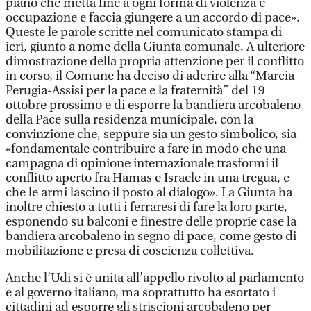
piano che metta fine a ogni forma di violenza e
occupazione e faccia giungere a un accordo di pace».
Queste le parole scritte nel comunicato stampa di
ieri, giunto a nome della Giunta comunale. A ulteriore
dimostrazione della propria attenzione per il conflitto
in corso, il Comune ha deciso di aderire alla “Marcia
Perugia-Assisi per la pace e la fraternità” del 19
ottobre prossimo e di esporre la bandiera arcobaleno
della Pace sulla residenza municipale, con la
convinzione che, seppure sia un gesto simbolico, sia
«fondamentale contribuire a fare in modo che una
campagna di opinione internazionale trasformi il
conflitto aperto fra Hamas e Israele in una tregua, e
che le armi lascino il posto al dialogo». La Giunta ha
inoltre chiesto a tutti i ferraresi di fare la loro parte,
esponendo su balconi e finestre delle proprie case la
bandiera arcobaleno in segno di pace, come gesto di
mobilitazione e presa di coscienza collettiva.
Anche l’Udi si è unita all’appello rivolto al parlamento
e al governo italiano, ma soprattutto ha esortato i
cittadini ad esporre gli striscioni arcobaleno per