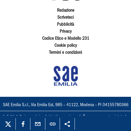
Redazione
Scriveteci
Pubblicità
Privacy
Codice Etico e Modello 231
Cookie policy
Termini e condizioni
SAE Emilia S.r.l., Via Emilia Est, 985 – 41122, Modena – PI 04155780366
I diritti delle immagini e dei testi sono riservati. È espressamente vietata la
loro riproduzione con qualsiasi mezzo e l'adattamento totale o parziale.