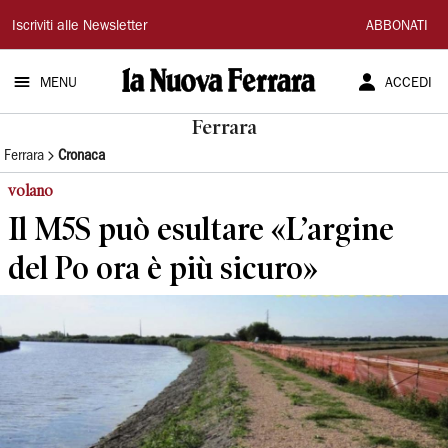
La
Iscriviti alle Newsletter
ABBONATI
Nuova
MENU
ACCEDI
Ferrara
Ferrara
Ferrara
Cronaca
volano
Il M5S può esultare «L’argine
del Po ora è più sicuro»