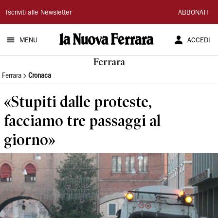
La
Iscriviti alle Newsletter
ABBONATI
Nuova
MENU
ACCEDI
Ferrara
Ferrara
Ferrara
Cronaca
«Stupiti dalle proteste,
facciamo tre passaggi al
giorno»