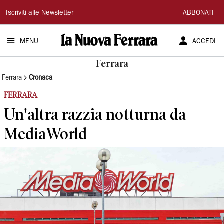
La
Iscriviti alle Newsletter
ABBONATI
Nuova
MENU
ACCEDI
Ferrara
Ferrara
Ferrara
Cronaca
FERRARA
Un'altra razzia notturna da
MediaWorld