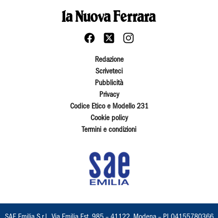
Redazione
Scriveteci
Pubblicità
Privacy
Codice Etico e Modello 231
Cookie policy
Termini e condizioni
SAE Emilia S.r.l., Via Emilia Est, 985 – 41122, Modena – PI 04155780366