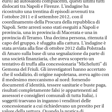
euro) ad autosaloni compiacenti, questi ultimi tutti
dislocati tra Napoli e Firenze. L'indagine ha
ricostruito una trentina di episodi avvenuti tra
l'ottobre 2011 e il settembre 2012, con il
coordinamento della Procura della repubblica di
Napoli. Sette arresti sono stati eseguiti a Napoli e
provincia, una in provincia di Macerata e una in
provincia di Teramo. Una decima persona, ritenuta il
capo del gruppo, è sfuggita alla cattura. L'indagine è
stata avviata alla fine di ottobre 2012 dalla Polstrada
di Amaro sulla base di una segnalazione da parte di
una società finanziaria, che aveva scoperto un
tentativo di truffa alla concessionaria “Michelutti” di
Gemona del Friuli. Gli investigatori hanno accertato
che il sodalizio, di origine napoletana, aveva agito con
il medesimo meccanismo al nord: fornendo
documenti d'identità, tessere sanitarie e buste paga,
risultati completamente falsi (e appartenenti ad
assessori e consiglieri comunali di tutta Italia), i
soggetti traevano in inganno i venditori delle
concessionarie a cui richiedevano un prestito per il
valore della vettura. Quando la pratica di