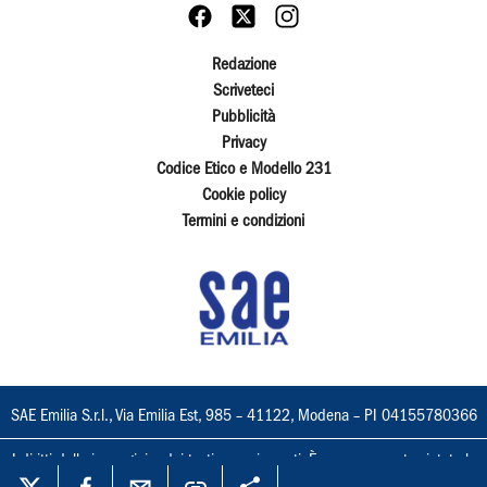
Redazione
Scriveteci
Pubblicità
Privacy
Codice Etico e Modello 231
Cookie policy
Termini e condizioni
SAE Emilia S.r.l., Via Emilia Est, 985 – 41122, Modena – PI 04155780366
I diritti delle immagini e dei testi sono riservati. È espressamente vietata la