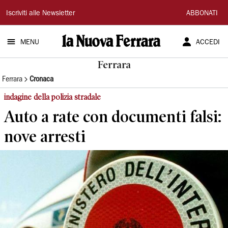
La
Iscriviti alle Newsletter
ABBONATI
Nuova
MENU
ACCEDI
Ferrara
Ferrara
Ferrara
Cronaca
indagine della polizia stradale
Auto a rate con documenti falsi:
nove arresti