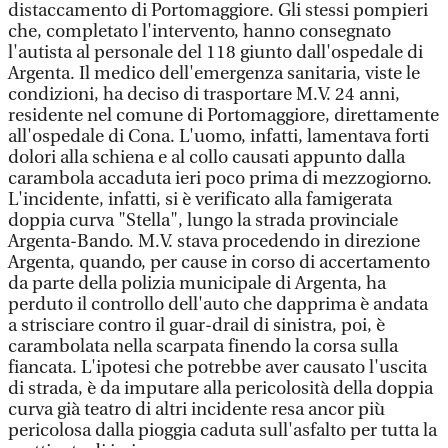
distaccamento di Portomaggiore. Gli stessi pompieri
che, completato l'intervento, hanno consegnato
l'autista al personale del 118 giunto dall'ospedale di
Argenta. Il medico dell'emergenza sanitaria, viste le
condizioni, ha deciso di trasportare M.V. 24 anni,
residente nel comune di Portomaggiore, direttamente
all'ospedale di Cona. L'uomo, infatti, lamentava forti
dolori alla schiena e al collo causati appunto dalla
carambola accaduta ieri poco prima di mezzogiorno.
L'incidente, infatti, si è verificato alla famigerata
doppia curva "Stella", lungo la strada provinciale
Argenta-Bando. M.V. stava procedendo in direzione
Argenta, quando, per cause in corso di accertamento
da parte della polizia municipale di Argenta, ha
perduto il controllo dell'auto che dapprima è andata
a strisciare contro il guar-drail di sinistra, poi, è
carambolata nella scarpata finendo la corsa sulla
fiancata. L'ipotesi che potrebbe aver causato l'uscita
di strada, è da imputare alla pericolosità della doppia
curva già teatro di altri incidente resa ancor più
pericolosa dalla pioggia caduta sull'asfalto per tutta la