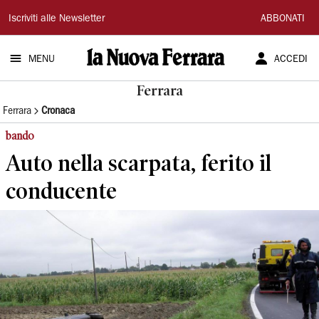
La
Iscriviti alle Newsletter
ABBONATI
Nuova
MENU
ACCEDI
Ferrara
Ferrara
Ferrara
Cronaca
bando
Auto nella scarpata, ferito il
conducente