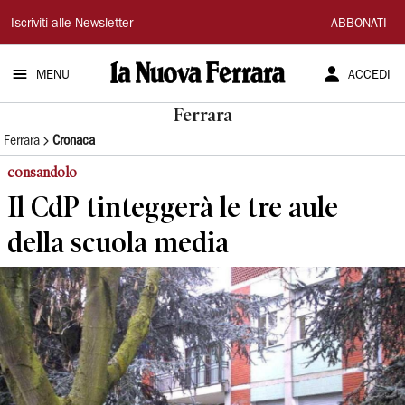
La
Iscriviti alle Newsletter
ABBONATI
Nuova
MENU
ACCEDI
Ferrara
Ferrara
Ferrara
Cronaca
consandolo
Il CdP tinteggerà le tre aule
della scuola media