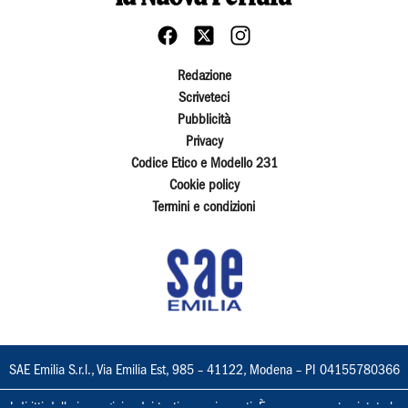
Redazione
Scriveteci
Pubblicità
Privacy
Codice Etico e Modello 231
Cookie policy
Termini e condizioni
SAE Emilia S.r.l., Via Emilia Est, 985 – 41122, Modena – PI 04155780366