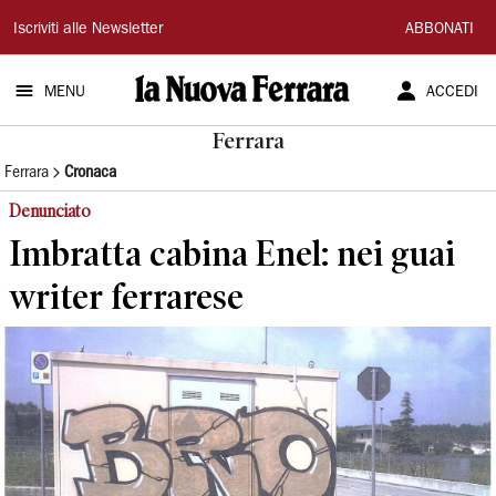
La
Iscriviti alle Newsletter
ABBONATI
Nuova
MENU
ACCEDI
Ferrara
Ferrara
Ferrara
Cronaca
Denunciato
Imbratta cabina Enel: nei guai
writer ferrarese