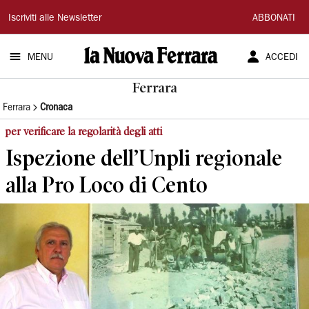
La
Iscriviti alle Newsletter
ABBONATI
Nuova
MENU
ACCEDI
Ferrara
Ferrara
Ferrara
Cronaca
per verificare la regolarità degli atti
Ispezione dell’Unpli regionale
alla Pro Loco di Cento