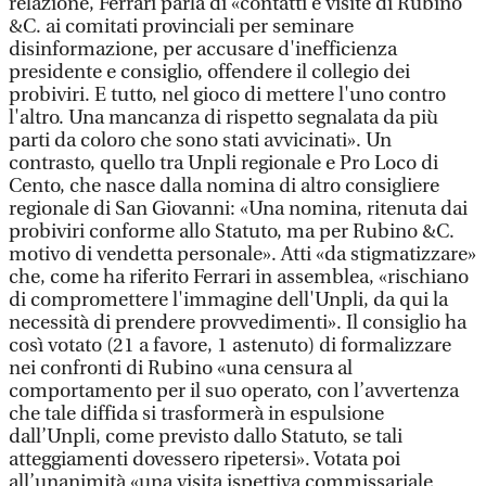
relazione, Ferrari parla di «contatti e visite di Rubino
&C. ai comitati provinciali per seminare
disinformazione, per accusare d'inefficienza
presidente e consiglio, offendere il collegio dei
probiviri. E tutto, nel gioco di mettere l'uno contro
l'altro. Una mancanza di rispetto segnalata da più
parti da coloro che sono stati avvicinati». Un
contrasto, quello tra Unpli regionale e Pro Loco di
Cento, che nasce dalla nomina di altro consigliere
regionale di San Giovanni: «Una nomina, ritenuta dai
probiviri conforme allo Statuto, ma per Rubino &C.
motivo di vendetta personale». Atti «da stigmatizzare»
che, come ha riferito Ferrari in assemblea, «rischiano
di compromettere l'immagine dell'Unpli, da qui la
necessità di prendere provvedimenti». Il consiglio ha
così votato (21 a favore, 1 astenuto) di formalizzare
nei confronti di Rubino «una censura al
comportamento per il suo operato, con l’avvertenza
che tale diffida si trasformerà in espulsione
dall’Unpli, come previsto dallo Statuto, se tali
atteggiamenti dovessero ripetersi». Votata poi
all’unanimità «una visita ispettiva commissariale