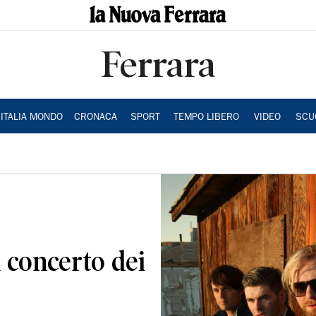
Ferrara
ITALIA MONDO
CRONACA
SPORT
TEMPO LIBERO
VIDEO
SCU
l concerto dei