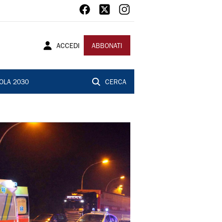
ACCEDI
ABBONATI
OLA 2030
CERCA