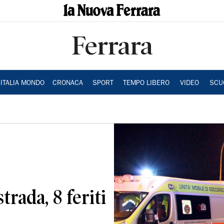
Ferrara
ITALIA MONDO
CRONACA
SPORT
TEMPO LIBERO
VIDEO
SCU
trada, 8 feriti