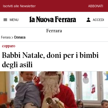
La
Iscriviti alle Newsletter
ABBONATI
Nuova
MENU
ACCEDI
Ferrara
Ferrara
Ferrara
Cronaca
copparo
Babbi Natale, doni per i bimbi
degli asili