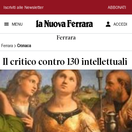
La
Iscriviti alle Newsletter
ABBONATI
Nuova
MENU
ACCEDI
Ferrara
Ferrara
Ferrara
Cronaca
Il critico contro 130 intellettuali