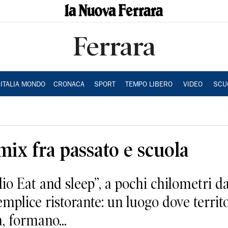
Ferrara
ITALIA MONDO
CRONACA
SPORT
TEMPO LIBERO
VIDEO
SCU
 mix fra passato e scuola
o Eat and sleep”, a pochi chilometri da
emplice ristorante: un luogo dove territ
, formano...