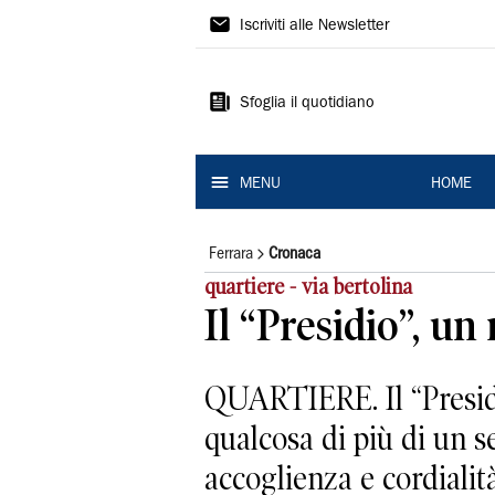
La
Iscriviti alle Newsletter
Nuova
Ferrara
Sfoglia il quotidiano
MENU
HOME
Ferrara
Cronaca
quartiere - via bertolina
Il “Presidio”, un
QUARTIERE. Il “Presidi
qualcosa di più di un s
accoglienza e cordialità