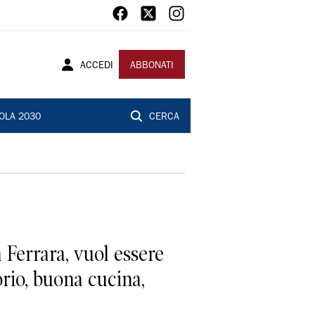
ACCEDI
ABBONATI
OLA 2030
CERCA
 Ferrara, vuol essere
orio, buona cucina,