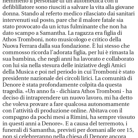
nemmeno il personale di un’automedica con il
defiblillatore sono riusciti a salvare la vita alla giovane
donna. Stando al referto medico rilasciato dai sanitari
intervenuti sul posto, pare che il malore fatale sia
stato provocato da un ictus fulminante che non ha
dato scampo a Samantha. La ragazza era figlia di
Athos Tromboni, noto musicologo e critico della
Nuova Ferrara dalla sua fondazione. È lui stesso che
commosso ricorda l’adorata figlia, per lui è rimasta la
sua bambina, che negli anni ha lavorato e collaborato
con lui sia nella stesura delle iniziative degli Amici
della Musica e poi nel periodo in cui Tromboni è stato
presidente nazionale dei circoli lirici. La comunità di
Denore è stata profondamente colpita da questa
tragedia. «Un anno fa - dichiara Athos Tromboni - ha
deciso di intraprendere un nuovo lavoro, mi ha detto
che voleva provare a fare qualcosa autonomamente
con l’attività di produzione online. Abitava con il
compagno da pochi mesi a Rimini, ha sempre vissuto
in questi anni a Denore». E a causa del terremoto, i
funerali di Samantha, previsti per domani alle ore 15,
non si celebreranno nella chiesa di Denore ancora