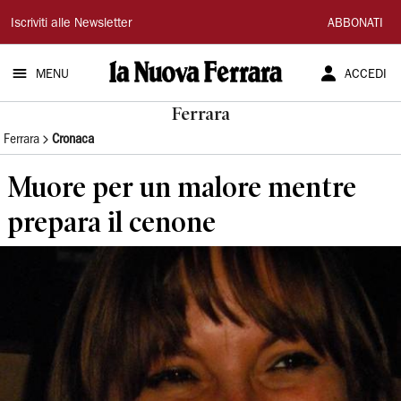
La
Iscriviti alle Newsletter
ABBONATI
Nuova
MENU
ACCEDI
Ferrara
Ferrara
Ferrara
Cronaca
Muore per un malore mentre
prepara il cenone