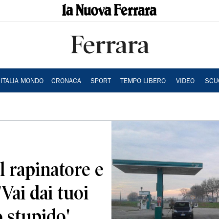
Ferrara
ITALIA MONDO
CRONACA
SPORT
TEMPO LIBERO
VIDEO
SCU
l rapinatore e
'Vai dai tuoi
o stupido'