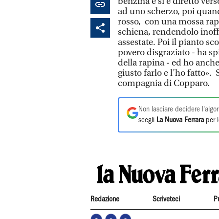
benzina e si è diretto ver
ad uno scherzo, poi quand
rosso, con una mossa rapid
schiena, rendendolo inoffe
assestate. Poi il pianto s
povero disgraziato - ha s
della rapina - ed ho anch
giusto farlo e l’ho fatto».
compagnia di Copparo.
Non lasciare decidere l'algor
scegli
La Nuova Ferrara
per l
Redazione
Scriveteci
P