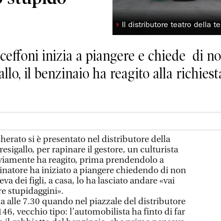
◗
Il distributore teatro della t
ceffoni inizia a piangere e chiede di non
llo, il benzinaio ha reagito alla richiest
rato si è presentato nel distributore della
sigallo, per rapinare il gestore, un culturista
vviamente ha reagito, prima prendendolo a
pinatore ha iniziato a piangere chiedendo di non
va dei figli, a casa, lo ha lasciato andare «vai
tre stupidaggini».
a alle 7.30 quando nel piazzale del distributore
46, vecchio tipo: l’automobilista ha finto di far