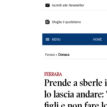
La
Iscriviti alle Newsletter
Nuova
Ferrara
Sfoglia il quotidiano
MENU
HOME
Ferrara
Cronaca
FERRARA
Prende a sberle i
lo lascia andare: 
figli e non fare l