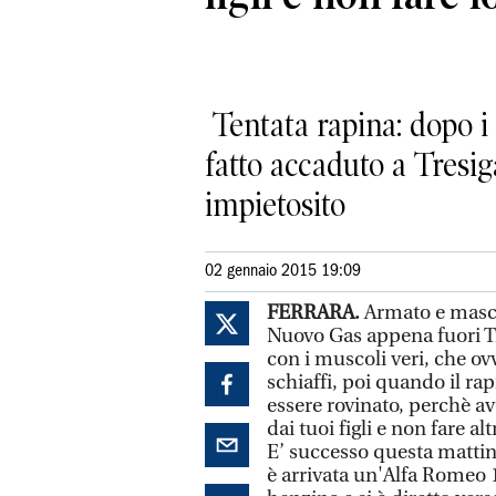
Tentata rapina: dopo i 
fatto accaduto a Tresiga
impietosito
02 gennaio 2015 19:09
FERRARA.
Armato e masche
Nuovo Gas appena fuori Tre
con i muscoli veri, che o
schiaffi, poi quando il ra
essere rovinato, perchè ave
dai tuoi figli e non fare al
E’ successo questa mattin
è arrivata un'Alfa Romeo 1