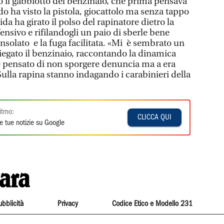
so il gabbiotto del benzinaio, che prima pensava
o ha visto la pistola, giocattolo ma senza tappo
a ha girato il polso del rapinatore dietro la
nsivo e rifilandogli un paio di sberle bene
consolato e la fuga facilitata. «Mi è sembrato un
piegato il benzinaio, raccontando la dinamica
e pensato di non sporgere denuncia ma a era
 Sulla rapina stanno indagando i carabinieri della
itmo:
CLICCA QUI
e tue notizie su Google
ubblicità
Privacy
Codice Etico e Modello 231