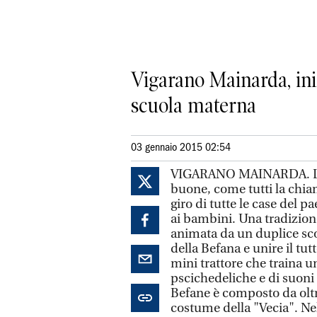
Vigarano Mainarda, inizi
scuola materna
03 gennaio 2015 02:54
VIGARANO MAINARDA. La 
buone, come tutti la chiam
giro di tutte le case del p
ai bambini. Una tradizione
animata da un duplice sco
della Befana e unire il tu
mini trattore che traina u
pscichedeliche e di suoni 
Befane è composto da oltr
costume della "Vecia". Nel