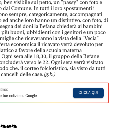
ben visibile sul petto, un "passy" con foto e
ato dal Comune. In tutti i loro spostamenti i
sono sempre, categoricamente, accompagnati
 ed anche loro hanno un distintivo, con foto, di
onsegna dei doni la Befana chiederà ai bambini
 più buoni, ubbidienti con i genitori e un poco
amiglie che riceveranno la vista della "Vecia"
ferta economica il ricavato verrà devoluto per
dattico a favore della scuola materna
Ogni sera alle 18,30, il gruppo della Befane
 concluderà verso le 22. Ogni sera verrà visitato
o che, il corteo folcloristico, sia visto da tutti
cancelli delle case.
(g.b.)
itmo:
CLICCA QUI
e tue notizie su Google