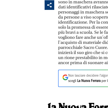
sono in maschera avranno, 
dati identificativi rilasci
personaggi in maschera 
da persone a viso scoperto
identificazione. Per la c
solo la promessa di essere
più bravi a scuola. Se le f
vogliono fare anche un'of
l'acquisto di materiale di
parrocchiale Sacro Cuore. 
inizierà il suo giro che si
un rione prestabilito in mod
ancor prima di suonare ai 
Non lasciare decidere l'algor
scegli
La Nuova Ferrara
per l