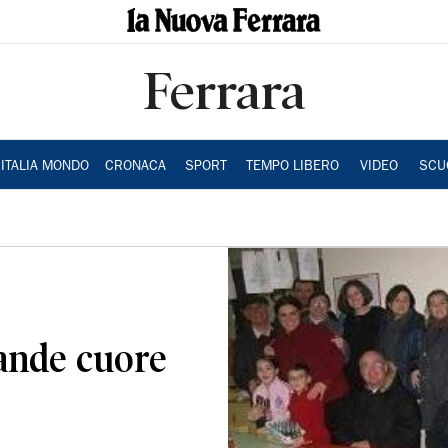
Ferrara
ITALIA MONDO
CRONACA
SPORT
TEMPO LIBERO
VIDEO
SCU
rande cuore