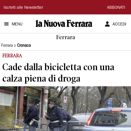
La
Iscriviti alle Newsletter
ABBONATI
Nuova
MENU
ACCEDI
Ferrara
Ferrara
Ferrara
Cronaca
FERRARA
Cade dalla bicicletta con una
calza piena di droga