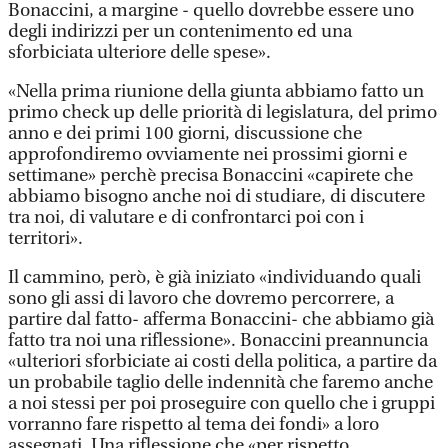
Bonaccini, a margine - quello dovrebbe essere uno
degli indirizzi per un contenimento ed una
sforbiciata ulteriore delle spese».
«Nella prima riunione della giunta abbiamo fatto un
primo check up delle priorità di legislatura, del primo
anno e dei primi 100 giorni, discussione che
approfondiremo ovviamente nei prossimi giorni e
settimane» perchè precisa Bonaccini «capirete che
abbiamo bisogno anche noi di studiare, di discutere
tra noi, di valutare e di confrontarci poi con i
territori».
Il cammino, però, è già iniziato «individuando quali
sono gli assi di lavoro che dovremo percorrere, a
partire dal fatto- afferma Bonaccini- che abbiamo già
fatto tra noi una riflessione». Bonaccini preannuncia
«ulteriori sforbiciate ai costi della politica, a partire da
un probabile taglio delle indennità che faremo anche
a noi stessi per poi proseguire con quello che i gruppi
vorranno fare rispetto al tema dei fondi» a loro
assegnati. Una riflessione che «per rispetto