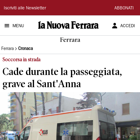
La
Iscriviti alle Newsletter
ABBONATI
Nuova
MENU
ACCEDI
Ferrara
Ferrara
Ferrara
Cronaca
Soccorsa in strada
Cade durante la passeggiata,
grave al Sant'Anna