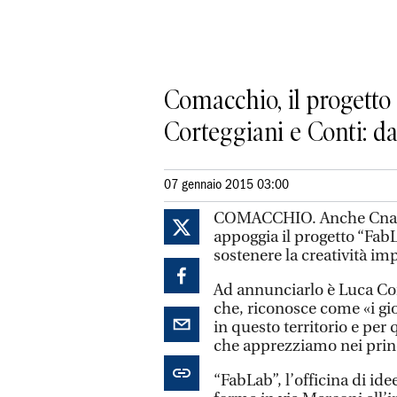
Comacchio, il progetto
Corteggiani e Conti: da
07 gennaio 2015 03:00
COMACCHIO. Anche Cna, do
appoggia il progetto “Fab
sostenere la creatività im
Ad annunciarlo è Luca Cor
che, riconosce come «i gio
in questo territorio e per
che apprezziamo nei princi
“FabLab”, l’officina di id