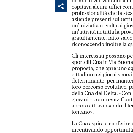
forma in via Marconi all’i
ospitava alcuni uffici co
professionalità che la ste
aziende presenti sul territ
un’iniziativa rivolta ai gi
un’attività in tutta la pro
gratuitamente, fatto salvo 
riconoscendo inoltre la qu
Gli interessati possono pe
sportelli Cna in Via Buona
proposta, che apre uno sq
cittadino nei giorni scorsi
determinante, per mantener
loro percorso evolutivo, 
della Cna del Delta. «Con 
giovani – commenta Conti -
ancora attraversando il te
lontano».
La Cna aspira a conferire
incentivando opportunità e