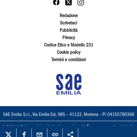
Redazione
Scriveteci
Pubblicità
Privacy
Codice Etico e Modello 231
Cookie policy
Termini e condizioni
SAE Emilia S.r.l., Via Emilia Est, 985 – 41122, Modena – PI 04155780366
I diritti delle immagini e dei testi sono riservati. È espressamente vietata la
loro riproduzione con qualsiasi mezzo e l'adattamento totale o parziale.