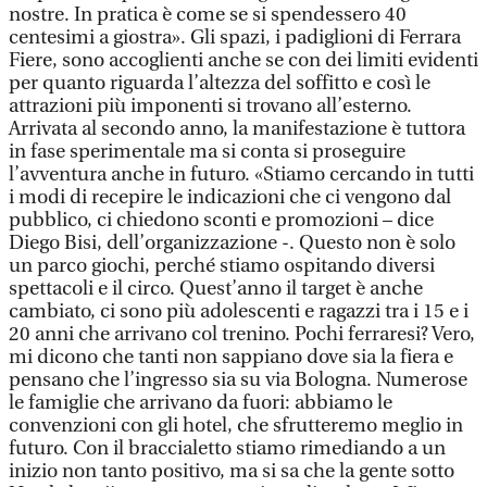
nostre. In pratica è come se si spendessero 40
centesimi a giostra». Gli spazi, i padiglioni di Ferrara
Fiere, sono accoglienti anche se con dei limiti evidenti
per quanto riguarda l’altezza del soffitto e così le
attrazioni più imponenti si trovano all’esterno.
Arrivata al secondo anno, la manifestazione è tuttora
in fase sperimentale ma si conta si proseguire
l’avventura anche in futuro. «Stiamo cercando in tutti
i modi di recepire le indicazioni che ci vengono dal
pubblico, ci chiedono sconti e promozioni – dice
Diego Bisi, dell’organizzazione -. Questo non è solo
un parco giochi, perché stiamo ospitando diversi
spettacoli e il circo. Quest’anno il target è anche
cambiato, ci sono più adolescenti e ragazzi tra i 15 e i
20 anni che arrivano col trenino. Pochi ferraresi? Vero,
mi dicono che tanti non sappiano dove sia la fiera e
pensano che l’ingresso sia su via Bologna. Numerose
le famiglie che arrivano da fuori: abbiamo le
convenzioni con gli hotel, che sfrutteremo meglio in
futuro. Con il braccialetto stiamo rimediando a un
inizio non tanto positivo, ma si sa che la gente sotto