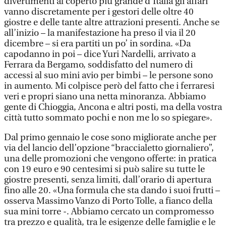
divertimenti al coperto più grande d’Italia gli affari
vanno discretamente per i gestori delle oltre 40
giostre e delle tante altre attrazioni presenti. Anche se
all’inizio – la manifestazione ha preso il via il 20
dicembre – si era partiti un po’ in sordina. «Da
capodanno in poi – dice Yuri Nardelli, arrivato a
Ferrara da Bergamo, soddisfatto del numero di
accessi al suo mini avio per bimbi – le persone sono
in aumento. Mi colpisce però del fatto che i ferraresi
veri e propri siano una netta minoranza. Abbiamo
gente di Chioggia, Ancona e altri posti, ma della vostra
città tutto sommato pochi e non me lo so spiegare».
Dal primo gennaio le cose sono migliorate anche per
via del lancio dell’opzione “braccialetto giornaliero”,
una delle promozioni che vengono offerte: in pratica
con 19 euro e 90 centesimi si può salire su tutte le
giostre presenti, senza limiti, dall’orario di apertura
fino alle 20. «Una formula che sta dando i suoi frutti –
osserva Massimo Vanzo di Porto Tolle, a fianco della
sua mini torre -. Abbiamo cercato un compromesso
tra prezzo e qualità, tra le esigenze delle famiglie e le