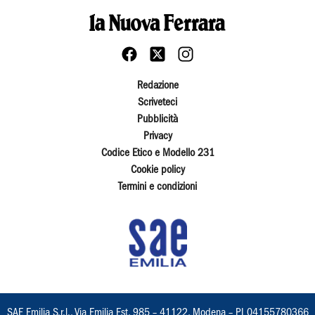
Redazione
Scriveteci
Pubblicità
Privacy
Codice Etico e Modello 231
Cookie policy
Termini e condizioni
SAE Emilia S.r.l., Via Emilia Est, 985 – 41122, Modena – PI 04155780366