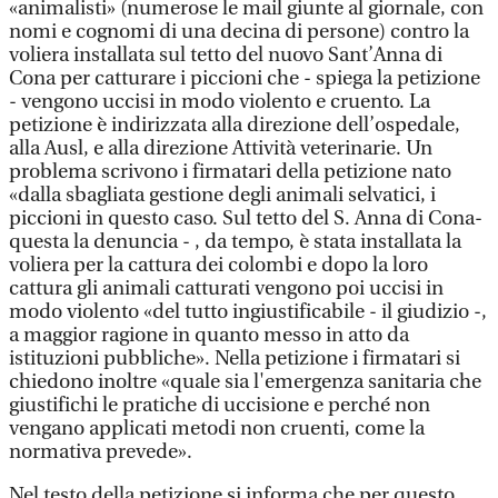
«animalisti» (numerose le mail giunte al giornale, con
nomi e cognomi di una decina di persone) contro la
voliera installata sul tetto del nuovo Sant’Anna di
Cona per catturare i piccioni che - spiega la petizione
- vengono uccisi in modo violento e cruento. La
petizione è indirizzata alla direzione dell’ospedale,
alla Ausl, e alla direzione Attività veterinarie. Un
problema scrivono i firmatari della petizione nato
«dalla sbagliata gestione degli animali selvatici, i
piccioni in questo caso. Sul tetto del S. Anna di Cona-
questa la denuncia - , da tempo, è stata installata la
voliera per la cattura dei colombi e dopo la loro
cattura gli animali catturati vengono poi uccisi in
modo violento «del tutto ingiustificabile - il giudizio -,
a maggior ragione in quanto messo in atto da
istituzioni pubbliche». Nella petizione i firmatari si
chiedono inoltre «quale sia l'emergenza sanitaria che
giustifichi le pratiche di uccisione e perché non
vengano applicati metodi non cruenti, come la
normativa prevede».
Nel testo della petizione si informa che per questo