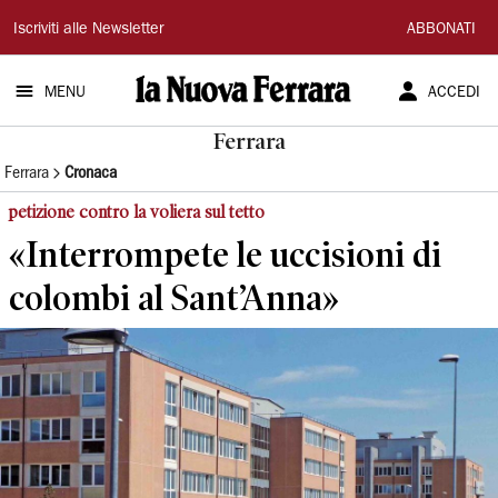
La
Iscriviti alle Newsletter
ABBONATI
Nuova
MENU
ACCEDI
Ferrara
Ferrara
Ferrara
Cronaca
petizione contro la voliera sul tetto
«Interrompete le uccisioni di
colombi al Sant’Anna»