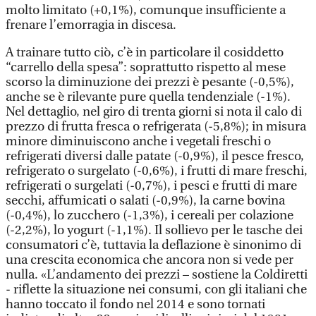
molto limitato (+0,1%), comunque insufficiente a
frenare l’emorragia in discesa.
A trainare tutto ciò, c’è in particolare il cosiddetto
“carrello della spesa”: soprattutto rispetto al mese
scorso la diminuzione dei prezzi è pesante (-0,5%),
anche se è rilevante pure quella tendenziale (-1%).
Nel dettaglio, nel giro di trenta giorni si nota il calo di
prezzo di frutta fresca o refrigerata (-5,8%); in misura
minore diminuiscono anche i vegetali freschi o
refrigerati diversi dalle patate (-0,9%), il pesce fresco,
refrigerato o surgelato (-0,6%), i frutti di mare freschi,
refrigerati o surgelati (-0,7%), i pesci e frutti di mare
secchi, affumicati o salati (-0,9%), la carne bovina
(-0,4%), lo zucchero (-1,3%), i cereali per colazione
(-2,2%), lo yogurt (-1,1%). Il sollievo per le tasche dei
consumatori c’è, tuttavia la deflazione è sinonimo di
una crescita economica che ancora non si vede per
nulla. «L’andamento dei prezzi – sostiene la Coldiretti
- riflette la situazione nei consumi, con gli italiani che
hanno toccato il fondo nel 2014 e sono tornati