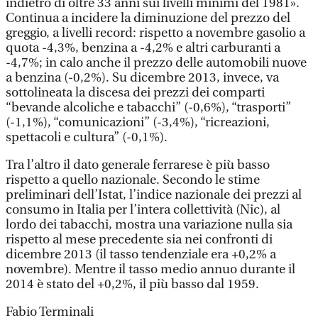
indietro di oltre 33 anni sui livelli minimi del 1981».
Continua a incidere la diminuzione del prezzo del
greggio, a livelli record: rispetto a novembre gasolio a
quota -4,3%, benzina a -4,2% e altri carburanti a
-4,7%; in calo anche il prezzo delle automobili nuove
a benzina (-0,2%). Su dicembre 2013, invece, va
sottolineata la discesa dei prezzi dei comparti
“bevande alcoliche e tabacchi” (-0,6%), “trasporti”
(-1,1%), “comunicazioni” (-3,4%), “ricreazioni,
spettacoli e cultura” (-0,1%).
Tra l’altro il dato generale ferrarese è più basso
rispetto a quello nazionale. Secondo le stime
preliminari dell’Istat, l’indice nazionale dei prezzi al
consumo in Italia per l’intera collettività (Nic), al
lordo dei tabacchi, mostra una variazione nulla sia
rispetto al mese precedente sia nei confronti di
dicembre 2013 (il tasso tendenziale era +0,2% a
novembre). Mentre il tasso medio annuo durante il
2014 è stato del +0,2%, il più basso dal 1959.
Fabio Terminali