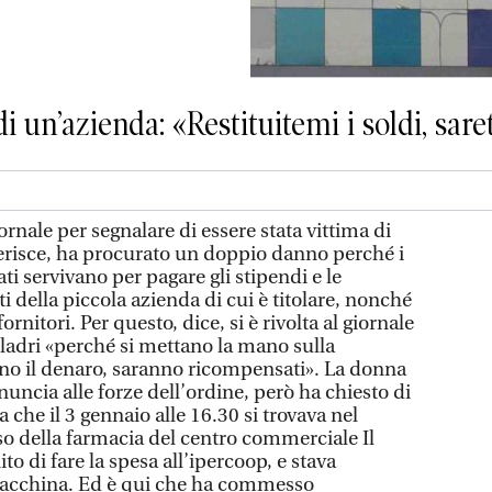
 di un’azienda: «Restituitemi i soldi, sa
iornale per segnalare di essere stata vittima di
iferisce, ha procurato un doppio danno perché i
ati servivano per pagare gli stipendi e le
 della piccola azienda di cui è titolare, nonché
ornitori. Per questo, dice, si è rivolta al giornale
 ladri «perché si mettano la mano sulla
ano il denaro, saranno ricompensati». La donna
nuncia alle forze dell’ordine, però ha chiesto di
che il 3 gennaio alle 16.30 si trovava nel
so della farmacia del centro commerciale Il
to di fare la spesa all’ipercoop, e stava
 macchina. Ed è qui che ha commesso