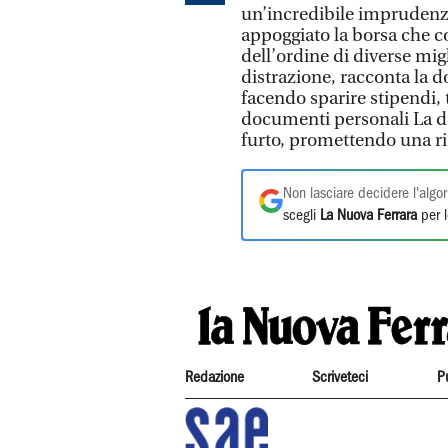
un’incredibile imprudenza
appoggiato la borsa che c
dell’ordine di diverse mi
distrazione, racconta la d
facendo sparire stipendi, tr
documenti personali La do
furto, promettendo una ric
Non lasciare decidere l'algor
scegli
La Nuova Ferrara
per l
Redazione
Scriveteci
P