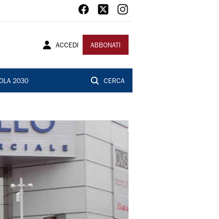
ACCEDI
ABBONATI
OLA 2030
CERCA