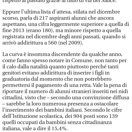
rispetto al passato grazie al nido di via del Salice.
Eppure l’ultima lista d’attesa, stilata nel dicembre
scorso, parla di 217 aspiranti alunni che ancora
aspettano, una cifra leggermente superiore a quella di
fine 2013 (erano 180), ma minore rispetto a quella
registrata nel dicembre degli anni passati, quando si
arrivò addirittura a 560 (nel 2009).
La curva è insomma discendente da qualche anno,
come fanno spesso notare in Comune, non tanto per
il calo dalla natalità quanto piuttosto perché tanti
genitori evitano addirittura di inserire i figli in
graduatoria dal momento che non potrebbero
permettersi il pagamento di una retta. Vale la pena di
riportare il numero di alunni stranieri inseriti nei nidi
cittadini, visto che – secondo una convinzione diffusa
– sarebbe la loro numerosa presenza a ostacolare
l’inserimento dei bambini italiani. Secondo le cifre
dell’Istituzione scolastica, dei 904 posti sono 139
quelli occupati da bambini senza cittadinanza
italiana, vale a dire il 15,4%.