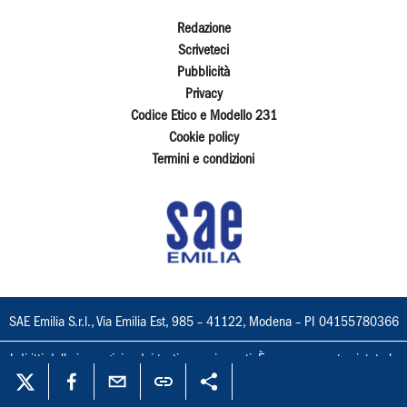
Redazione
Scriveteci
Pubblicità
Privacy
Codice Etico e Modello 231
Cookie policy
Termini e condizioni
SAE Emilia S.r.l., Via Emilia Est, 985 – 41122, Modena – PI 04155780366
I diritti delle immagini e dei testi sono riservati. È espressamente vietata la
loro riproduzione con qualsiasi mezzo e l'adattamento totale o parziale.