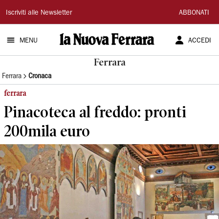
La
Iscriviti alle Newsletter
ABBONATI
Nuova
MENU
ACCEDI
Ferrara
Ferrara
Ferrara
Cronaca
ferrara
Pinacoteca al freddo: pronti
200mila euro