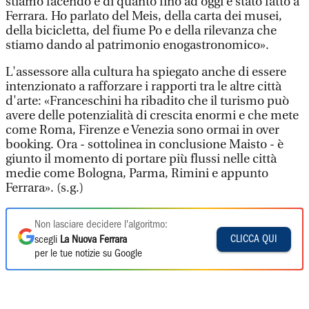
stiamo facendo e di quanto fino ad oggi è stato fatto a
Ferrara. Ho parlato del Meis, della carta dei musei,
della bicicletta, del fiume Po e della rilevanza che
stiamo dando al patrimonio enogastronomico».
L'assessore alla cultura ha spiegato anche di essere
intenzionato a rafforzare i rapporti tra le altre città
d'arte: «Franceschini ha ribadito che il turismo può
avere delle potenzialità di crescita enormi e che mete
come Roma, Firenze e Venezia sono ormai in over
booking. Ora - sottolinea in conclusione Maisto - è
giunto il momento di portare più flussi nelle città
medie come Bologna, Parma, Rimini e appunto
Ferrara». (s.g.)
Non lasciare decidere l'algoritmo:
CLICCA QUI
scegli
La Nuova Ferrara
per le tue notizie su Google