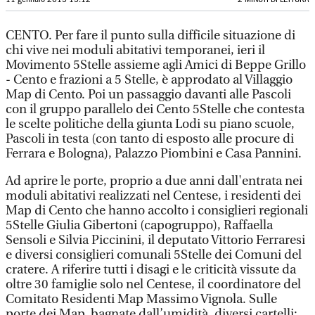
CENTO. Per fare il punto sulla difficile situazione di
chi vive nei moduli abitativi temporanei, ieri il
Movimento 5Stelle assieme agli Amici di Beppe Grillo
- Cento e frazioni a 5 Stelle, è approdato al Villaggio
Map di Cento. Poi un passaggio davanti alle Pascoli
con il gruppo parallelo dei Cento 5Stelle che contesta
le scelte politiche della giunta Lodi su piano scuole,
Pascoli in testa (con tanto di esposto alle procure di
Ferrara e Bologna), Palazzo Piombini e Casa Pannini.
Ad aprire le porte, proprio a due anni dall'entrata nei
moduli abitativi realizzati nel Centese, i residenti dei
Map di Cento che hanno accolto i consiglieri regionali
5Stelle Giulia Gibertoni (capogruppo), Raffaella
Sensoli e Silvia Piccinini, il deputato Vittorio Ferraresi
e diversi consiglieri comunali 5Stelle dei Comuni del
cratere. A riferire tutti i disagi e le criticità vissute da
oltre 30 famiglie solo nel Centese, il coordinatore del
Comitato Residenti Map Massimo Vignola. Sulle
porte dei Map, bagnate dall’umidità, diversi cartelli: