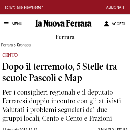
La
Iscriviti alle Newsletter
ABBONATI
Nuova
MENU
ACCEDI
Ferrara
Ferrara
Ferrara
Cronaca
CENTO
Dopo il terremoto, 5 Stelle tra
scuole Pascoli e Map
Per i consiglieri regionali e il deputato
Ferraresi doppio incontro con gli attivisti
Valutati i problemi segnalati dai due
gruppi locali, Cento e Cento e Frazioni
11 gennaio 2015 15:12
2 MINUTI DI LETTURA