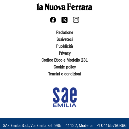
Redazione
Scriveteci
Pubblicità
Privacy
Codice Etico e Modello 231
Cookie policy
Termini e condizioni
SAE Emilia S.r.l., Via Emilia Est, 985 – 41122, Modena – PI 04155780366