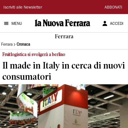
La
Iscriviti alle Newsletter
ABBONATI
Nuova
MENU
ACCEDI
Ferrara
Ferrara
Ferrara
Cronaca
Fruitlogistica si svolgerà a berlino
Il made in Italy in cerca di nuovi
consumatori