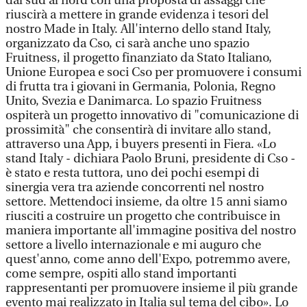
dal sud al nord con una proposta di assaggi che
riuscirà a mettere in grande evidenza i tesori del
nostro Made in Italy. All'interno dello stand Italy,
organizzato da Cso, ci sarà anche uno spazio
Fruitness, il progetto finanziato da Stato Italiano,
Unione Europea e soci Cso per promuovere i consumi
di frutta tra i giovani in Germania, Polonia, Regno
Unito, Svezia e Danimarca. Lo spazio Fruitness
ospiterà un progetto innovativo di "comunicazione di
prossimità" che consentirà di invitare allo stand,
attraverso una App, i buyers presenti in Fiera. «Lo
stand Italy - dichiara Paolo Bruni, presidente di Cso -
è stato e resta tuttora, uno dei pochi esempi di
sinergia vera tra aziende concorrenti nel nostro
settore. Mettendoci insieme, da oltre 15 anni siamo
riusciti a costruire un progetto che contribuisce in
maniera importante all'immagine positiva del nostro
settore a livello internazionale e mi auguro che
quest'anno, come anno dell'Expo, potremmo avere,
come sempre, ospiti allo stand importanti
rappresentanti per promuovere insieme il più grande
evento mai realizzato in Italia sul tema del cibo». Lo